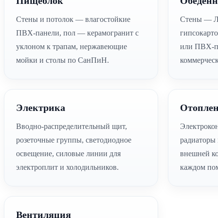
Пищеблок
Обеденн
Стены и потолок — влагостойкие
Стены — 
ПВХ-панели, пол — керамогранит с
гипсокарто
уклоном к трапам, нержавеющие
или ПВХ-п
мойки и столы по СанПиН.
коммерческ
Электрика
Отопле
Вводно-распределительный щит,
Электроко
розеточные группы, светодиодное
радиаторы
освещение, силовые линии для
внешней ко
электроплит и холодильников.
каждом по
Вентиляция