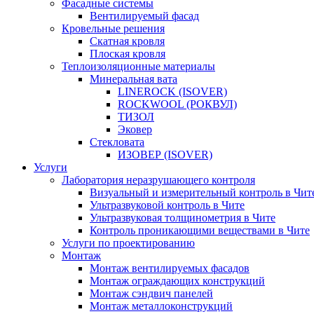
Фасадные системы
Вентилируемый фасад
Кровельные решения
Скатная кровля
Плоская кровля
Теплоизоляцион­ные материалы
Минеральная вата
LINEROCK (ISOVER)
ROCKWOOL (РОКВУЛ)
ТИЗОЛ
Эковер
Стекловата
ИЗОВЕР (ISOVER)
Услуги
Лаборатория неразрушающего контроля
Визуальный и измерительный контроль в Чит
Ультразвуковой контроль в Чите
Ультразвуковая толщинометрия в Чите
Контроль проникающими веществами в Чите
Услуги по проектированию
Монтаж
Монтаж вентилируемых фасадов
Монтаж ограждающих конструкций
Монтаж сэндвич панелей
Монтаж металлоконструкций