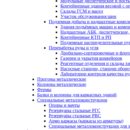
Модульные диспетчерские и пост
Контейнерные здания весовой с о
Склады ГСМ и масел
Участок обслуживания шин
Подземная добыча и надшахтные компл
Здания подъёмных машин и компр
Надшахтные АБК, диспетчерские,
Контейнерные КТП и РП
Подземные распределительные пу
Переработка руды и угля
Дробильно-сортировочные и флот
Галереи и укрытия конвейеров
Реагентные отделения и склады х
Насосные станции, станции оборо
Лаборатории контроля качества ру
Прогоны металлические
Колонны металлические
Фермы
Балки и колонны для каркасных зданий
Специальные металлоконструкции
Опоры и мачты
Резервуары стальные РГС
Резервуары стальные РВС
Армо каркасы (каркасы из арматуры)
Специальные металлоконструкции для 