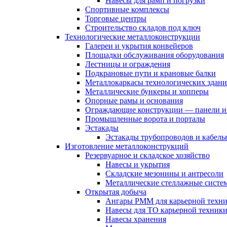
Навесы для рамп и погрузки
Спортивные комплексы
Торговые центры
Строительство складов под ключ
Технологические металлоконструкции
Галереи и укрытия конвейеров
Площадки обслуживания оборудования
Лестницы и ограждения
Подкрановые пути и крановые балки
Металлокаркасы технологических здан
Металлические бункеры и хопперы
Опорные рамы и основания
Ограждающие конструкции — панели и
Промышленные ворота и порталы
Эстакады
Эстакады трубопроводов и кабель
Изготовление металлоконструкций
Резервуарное и складское хозяйство
Навесы и укрытия
Складские мезонины и антресоли
Металлические стеллажные систе
Открытая добыча
Ангары РММ для карьерной техн
Навесы для ТО карьерной техник
Навесы хранения