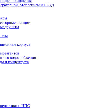
ы видеонаблюдения
ператорной, отоплением и СКУД
ексы
ессорные станции
 медпункты
нкты
ационные корпуса
имреагентов
тного водоснабжения
ды и концентрата
энергетики и НПС