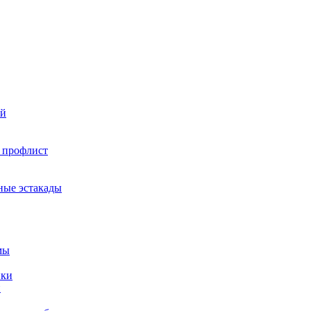
ий
 профлист
ные эстакады
мы
ики
и