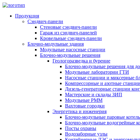
Продукция
Сэндвич-панели
Стеновые сэндвич-панели
Гараж из сэндвич-панелей
Кровельные сэндвич-панели
Блочно-модульные здания
Модульные насосные станции
Блочно-модульные решения
Геологоразведка и бурение
Блочно-модульные решения для 
Модульные лаборатории ГТИ
Насосные станции и миксерные б
Компрессорные и азотные станци
Дизель-генераторные станции кон
Мастерские и склады ЗИП
Модульные РММ
Вахтовые городки
Энергетика и инженерия
Блочно-модульные паровые котел
Блочно-модульные водогрейные к
Посты охраны
Водозаборные узлы
Контейнерные ДЭС и энергомоду