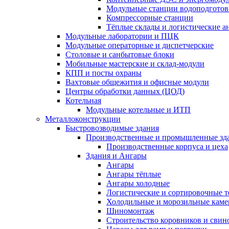
Модульные станции водоподготов
Компрессорные станции
Тёплые склады и логистические а
Модульные лаборатории и ПЦК
Модульные операторные и диспетчерские
Столовые и санбытовые блоки
Мобильные мастерские и склад-модули
КПП и посты охраны
Вахтовые общежития и офисные модули
Центры обработки данных (ЦОД)
Котельная
Модульные котельные и ИТП
Металлоконструкции
Быстровозводимые здания
Производственные и промышленные зд
Производственные корпуса и цеха
Здания и Ангары
Ангары
Ангары тёплые
Ангары холодные
Логистические и сортировочные 
Холодильные и морозильные кам
Шиномонтаж
Строительство коровников и свин