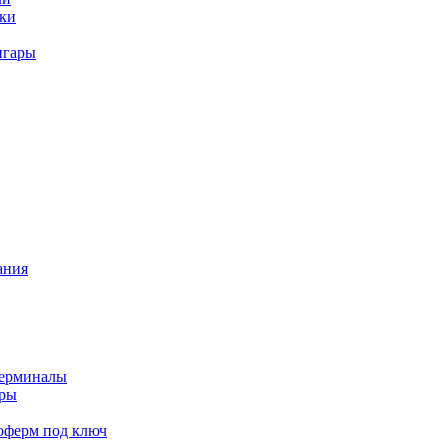
ки
нгары
ания
терминалы
еры
оферм под ключ