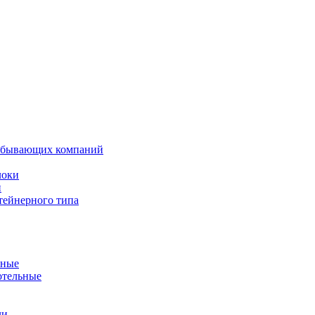
добывающих компаний
локи
и
тейнерного типа
ьные
отельные
ли