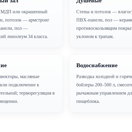
ый зал
Душевые
ЛМДП или окрашенный
Стены и потолок — влагос
н, потолок — армстронг
ПВХ-панели, пол — керамо
анели, пол —
противоскользящим покры
ий линолеум 34 класса.
уклоном к трапам.
ние
Водоснабжение
нвекторы, масляные
Разводка холодной и горяч
 или подключение к
бойлеры 200–500 л, смесит
тельной; терморегуляция в
рычажным управлением дл
мещении.
пищеблока.