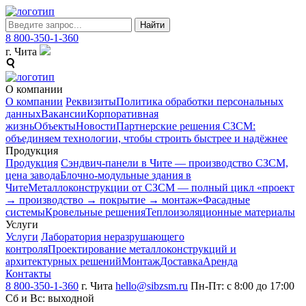
Найти
8 800-350-1-360
г. Чита
О компании
О компании
Реквизиты
Политика обработки персональных
данных
Вакансии
Корпоративная
жизнь
Объекты
Новости
Партнерские решения СЗСМ:
объединяем технологии, чтобы строить быстрее и надёжнее
Продукция
Продукция
Сэндвич-панели в Чите — производство СЗСМ,
цена завода
Блочно-модульные здания в
Чите
Металлоконструкции от СЗСМ ― полный цикл «проект
→ производство → покрытие → монтаж»
Фасадные
системы
Кровельные решения
Теплоизоляционные материалы
Услуги
Услуги
Лаборатория неразрушающего
контроля
Проектирование металлоконструкций и
архитектурных решений
Монтаж
Доставка
Аренда
Контакты
8 800-350-1-360
г. Чита
hello@sibzsm.ru
Пн-Пт: с 8:00 до 17:00
Сб и Вс: выходной