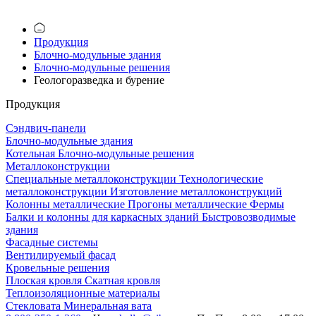
Продукция
Блочно-модульные здания
Блочно-модульные решения
Геологоразведка и бурение
Продукция
Сэндвич-панели
Блочно-модульные здания
Котельная
Блочно-модульные решения
Металлоконструкции
Специальные металлоконструкции
Технологические
металлоконструкции
Изготовление металлоконструкций
Колонны металлические
Прогоны металлические
Фермы
Балки и колонны для каркасных зданий
Быстровозводимые
здания
Фасадные системы
Вентилируемый фасад
Кровельные решения
Плоская кровля
Скатная кровля
Теплоизоляцион­ные материалы
Стекловата
Минеральная вата