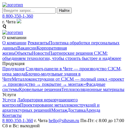
Найти
8 800-350-1-360
г. Чита
О компании
О компании
Реквизиты
Политика обработки персональных
данных
Вакансии
Корпоративная
жизнь
Объекты
Новости
Партнерские решения СЗСМ:
объединяем технологии, чтобы строить быстрее и надёжнее
Продукция
Продукция
Сэндвич-панели в Чите — производство СЗСМ,
цена завода
Блочно-модульные здания в
Чите
Металлоконструкции от СЗСМ ― полный цикл «проект
→ производство → покрытие → монтаж»
Фасадные
системы
Кровельные решения
Теплоизоляционные материалы
Услуги
Услуги
Лаборатория неразрушающего
контроля
Проектирование металлоконструкций и
архитектурных решений
Монтаж
Доставка
Аренда
Контакты
8 800-350-1-360
г. Чита
hello@sibzsm.ru
Пн-Пт: с 8:00 до 17:00
Сб и Вс: выходной