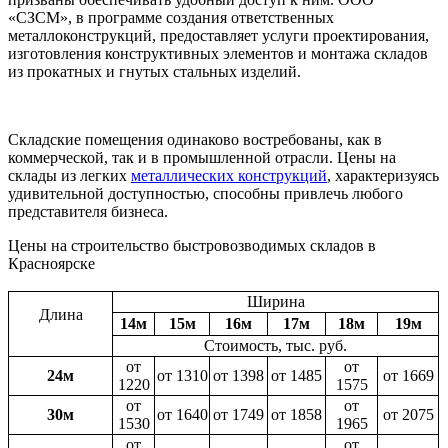
«СЗСМ», в программе создания ответственных
металлоконструкций, предоставляет услуги проектирования,
изготовления конструктивных элементов и монтажа складов
из прокатных и гнутых стальных изделий.
Складские помещения одинаково востребованы, как в
коммерческой, так и в промышленной отрасли. Цены на
склады из легких
металлических конструкций
, характеризуясь
удивительной доступностью, способны привлечь любого
представителя бизнеса.
Цены на строительство быстровозводимых складов в
Красноярске
Ширина
Длина
14м
15м
16м
17м
18м
19м
Стоимость, тыс. руб.
от
от
24м
от 1310
от 1398
от 1485
от 1669
1220
1575
от
от
30м
от 1640
от 1749
от 1858
от 2075
1530
1965
от
от