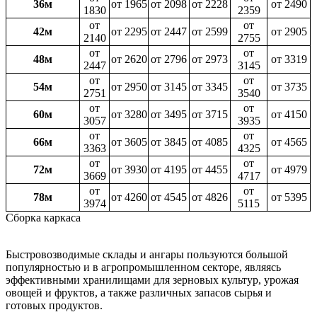
36м
от 1965
от 2098
от 2228
от 2490
1830
2359
от
от
42м
от 2295
от 2447
от 2599
от 2905
2140
2755
от
от
48м
от 2620
от 2796
от 2973
от 3319
2447
3145
от
от
54м
от 2950
от 3145
от 3345
от 3735
2751
3540
от
от
60м
от 3280
от 3495
от 3715
от 4150
3057
3935
от
от
66м
от 3605
от 3845
от 4085
от 4565
3363
4325
от
от
72м
от 3930
от 4195
от 4455
от 4979
3669
4717
от
от
78м
от 4260
от 4545
от 4826
от 5395
3974
5115
Сборка каркаса
Быстровозводимые склады и ангары пользуются большой
популярностью и в агропромышленном секторе, являясь
эффективными хранилищами для зерновых культур, урожая
овощей и фруктов, а также различных запасов сырья и
готовых продуктов.