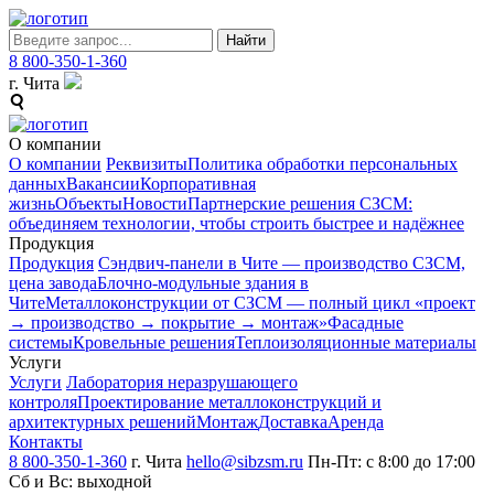
Найти
8 800-350-1-360
г. Чита
О компании
О компании
Реквизиты
Политика обработки персональных
данных
Вакансии
Корпоративная
жизнь
Объекты
Новости
Партнерские решения СЗСМ:
объединяем технологии, чтобы строить быстрее и надёжнее
Продукция
Продукция
Сэндвич-панели в Чите — производство СЗСМ,
цена завода
Блочно-модульные здания в
Чите
Металлоконструкции от СЗСМ ― полный цикл «проект
→ производство → покрытие → монтаж»
Фасадные
системы
Кровельные решения
Теплоизоляционные материалы
Услуги
Услуги
Лаборатория неразрушающего
контроля
Проектирование металлоконструкций и
архитектурных решений
Монтаж
Доставка
Аренда
Контакты
8 800-350-1-360
г. Чита
hello@sibzsm.ru
Пн-Пт: с 8:00 до 17:00
Сб и Вс: выходной