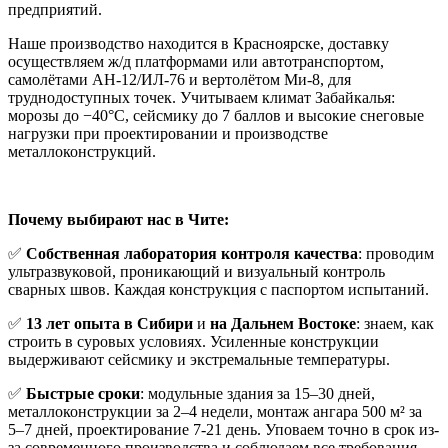
предприятий.
Наше производство находится в Красноярске, доставку
осуществляем ж/д платформами или автотранспортом,
самолётами АН-12/ИЛ-76 и вертолётом Ми-8, для
труднодоступных точек. Учитываем климат Забайкалья:
морозы до −40°C, сейсмику до 7 баллов и высокие снеговые
нагрузки при проектировании и производстве
металлоконструкций.
Почему выбирают нас в Чите:
✅
Собственная лаборатория контроля качества
: проводим
ультразвуковой, проникающий и визуальный контроль
сварных швов. Каждая конструкция с паспортом испытаний.
✅
13 лет опыта в Сибири
и
на Дальнем Востоке
: знаем, как
строить в суровых условиях. Усиленные конструкции
выдерживают сейсмику и экстремальные температуры.
✅
Быстрые сроки
: модульные здания за 15–30 дней,
металлоконструкции за 2–4 недели, монтаж ангара 500 м² за
5–7 дней, проектирование 7-21 день. Уповаем точно в срок из-
за современного производства и соблюдаем все требования