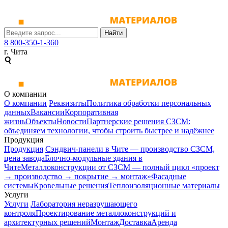
Найти
8 800-350-1-360
г. Чита
О компании
О компании
Реквизиты
Политика обработки персональных
данных
Вакансии
Корпоративная
жизнь
Объекты
Новости
Партнерские решения СЗСМ:
объединяем технологии, чтобы строить быстрее и надёжнее
Продукция
Продукция
Сэндвич-панели в Чите — производство СЗСМ,
цена завода
Блочно-модульные здания в
Чите
Металлоконструкции от СЗСМ ― полный цикл «проект
→ производство → покрытие → монтаж»
Фасадные
системы
Кровельные решения
Теплоизоляционные материалы
Услуги
Услуги
Лаборатория неразрушающего
контроля
Проектирование металлоконструкций и
архитектурных решений
Монтаж
Доставка
Аренда