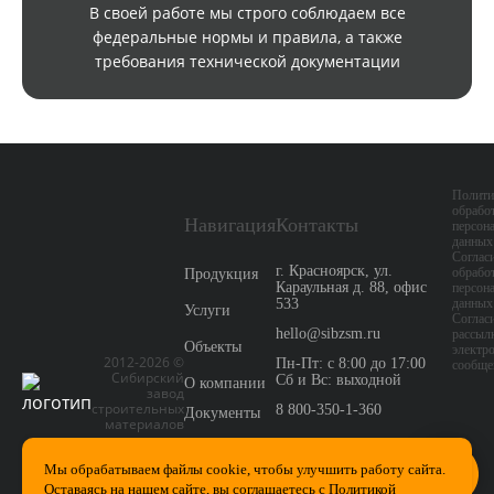
В своей работе мы строго соблюдаем все
федеральные нормы и правила, а также
требования технической документации
Полити
обрабо
Навигация
Контакты
персон
данных
Согласи
г. Красноярск, ул.
обрабо
Продукция
Караульная д. 88, офис
персон
533
данных
Услуги
Согласи
hello@sibzsm.ru
рассыл
Объекты
электр
2012-2026 ©
Пн-Пт: с 8:00 до 17:00
сообще
Сибирский
Сб и Вс: выходной
О компании
завод
строительных
8 800-350-1-360
Документы
материалов
Новости
Мы обрабатываем файлы cookie,
чтобы улучшить работу сайта.
Контакты
Оставаясь на нашем сайте, вы соглашаетесь с Политикой