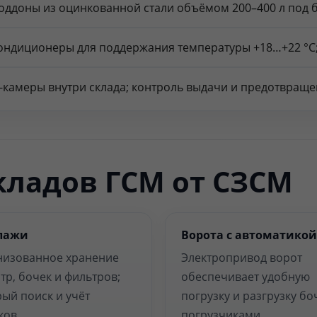
оддоны из оцинкованной стали объёмом 200–400 л под б
ондиционеры для поддержания температуры +18…+22 °C; 
P-камеры внутри склада; контроль выдачи и предотвращ
ладов ГСМ от СЗСМ
лажи
Ворота с автоматикой
низованное хранение
Электропривод ворот
тр, бочек и фильтров;
обеспечивает удобную
ый поиск и учёт
погрузку и разгрузку бо
ков.
погрузчиками.