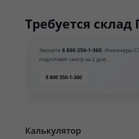
Освещение
200–300 лк
Требуется склад 
класса B-Iа.
Поддоны для разлива
Объём 200–
Звоните
8 800 350-1-360
. Инженеры СЗ
Насосные станции
Электронас
подготовят смету за 2 дня.
Пожаротушение
Порошковое
8 800 350-1-360
Газоанализаторы
Контроль п
вентиляции
Маслораздаточные
Счётчики т
колонки
Калькулятор
Поддоны металлические
Оцинкованн