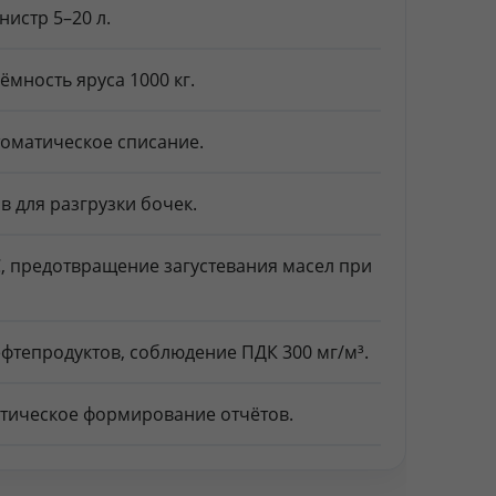
истр 5–20 л.
ёмность яруса 1000 кг.
томатическое списание.
в для разгрузки бочек.
, предотвращение загустевания масел при
фтепродуктов, соблюдение ПДК 300 мг/м³.
атическое формирование отчётов.
па кладовщиков, механиков и руководства.