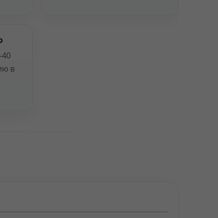
о
–40
ию в