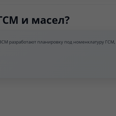
 светодиодными светильниками; взрывозащищённое испол
ГСМ и масел?
400 л под бочки 200 л; сбор случайных разливов и пред
СМ разработают планировку под номенклатуру ГСМ, 
осы 20–60 л/мин; перекачка масла из бочек в канистры 
 или пенное автоматическое; срабатывание при темпер
аров нефтепродуктов с порогом срабатывания 50 % ПДК
.
очности ±0,5 %; точная выдача масла и интеграция с сист
ая сталь толщиной 2–3 мм; стойкость к коррозии, срок с