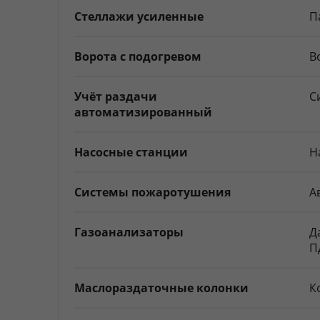
Стеллажи усиленные
П
Ворота с подогревом
В
Учёт раздачи
С
автоматизированный
Насосные станции
Н
Системы пожаротушения
А
Газоанализаторы
Д
П
Маслораздаточные колонки
К