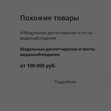
Климат-контроль
Кондиционе
Похожие товары
Видеонаблюдение
IP-камеры 
Полы
Бетонные М
Навесы для ТО карьерной техники
Маркировка стеллажей
Маркировка
от 100 000 руб.
Срок службы
15–20 лет 
Подробнее