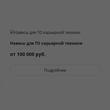
ры для складов синтетических масел; температура +18…+
в зонах выдачи и стеллажей; архив записей 90 дней для 
300 с полимерным покрытием; стойкость к маслам и лёг
Навесы хранения
 ячеек; номенклатура масел по вязкости и типу: моторн
от 100 000 руб.
при регулярном обслуживании; замена оборудования бе
Подробнее