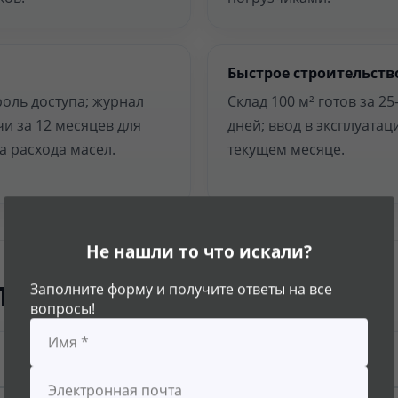
Быстрое строительств
оль доступа; журнал
Склад 100 м² готов за 25
и за 12 месяцев для
дней; ввод в эксплуатац
а расхода масел.
текущем месяце.
Не нашли то что искали?
плуатации
Заполните форму и получите ответы на все
вопросы!