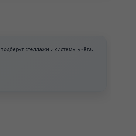
нение Ex d IIC T6 по запросу для зон
отвращение загрязнения пола.
подберут стеллажи и системы учёта,
и раздаточные ёмкости.
атуре > +70 °C или задымлении.
; автоматическое включение аварийной
емой учёта.
лужбы 15–20 лет.