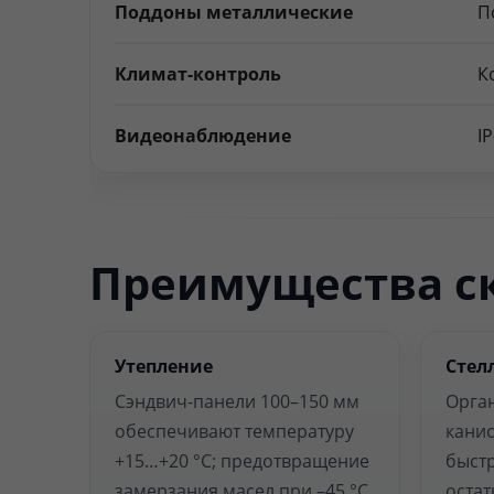
Поддоны металлические
П
Климат-контроль
К
Видеонаблюдение
I
Преимущества ск
Утепление
Стел
Сэндвич-панели 100–150 мм
Орга
обеспечивают температуру
канис
+15…+20 °C; предотвращение
быстр
замерзания масел при –45 °C.
остат