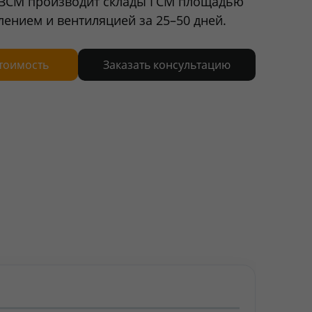
СЗСМ производит склады ГСМ площадью
плением и вентиляцией за 25–50 дней.
стоимость
Заказать консультацию