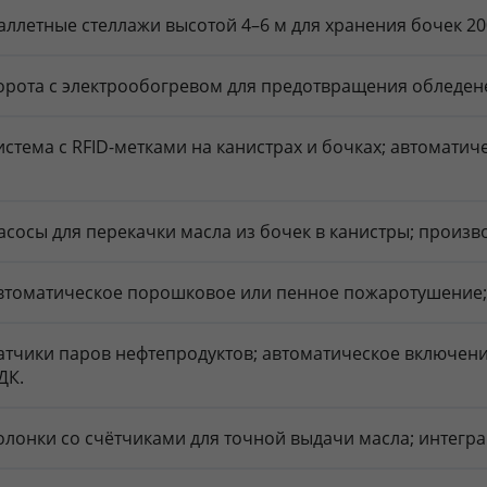
аллетные стеллажи высотой 4–6 м для хранения бочек 200
орота с электрообогревом для предотвращения обледенен
истема с RFID-метками на канистрах и бочках; автоматич
асосы для перекачки масла из бочек в канистры; произв
втоматическое порошковое или пенное пожаротушение; д
атчики паров нефтепродуктов; автоматическое включе
ДК.
олонки со счётчиками для точной выдачи масла; интегра