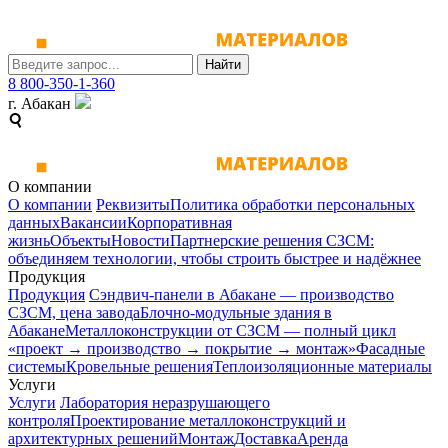
Найти
8 800-350-1-360
г. Абакан
О компании
О компании
Реквизиты
Политика обработки персональных
данных
Вакансии
Корпоративная
жизнь
Объекты
Новости
Партнерские решения СЗСМ:
объединяем технологии, чтобы строить быстрее и надёжнее
Продукция
Продукция
Сэндвич-панели в Абакане — производство
СЗСМ, цена завода
Блочно-модульные здания в
Абакане
Металлоконструкции от СЗСМ ― полный цикл
«проект → производство → покрытие → монтаж»
Фасадные
системы
Кровельные решения
Теплоизоляционные материалы
Услуги
Услуги
Лаборатория неразрушающего
контроля
Проектирование металлоконструкций и
архитектурных решений
Монтаж
Доставка
Аренда