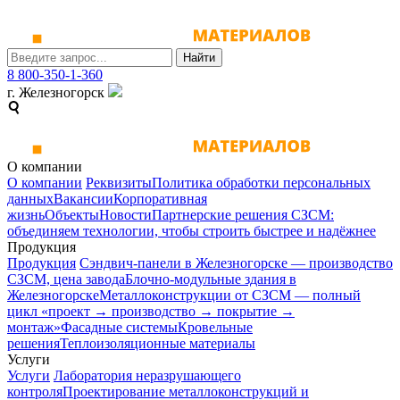
Найти
8 800-350-1-360
г. Железногорск
О компании
О компании
Реквизиты
Политика обработки персональных
данных
Вакансии
Корпоративная
жизнь
Объекты
Новости
Партнерские решения СЗСМ:
объединяем технологии, чтобы строить быстрее и надёжнее
Продукция
Продукция
Сэндвич-панели в Железногорске — производство
СЗСМ, цена завода
Блочно-модульные здания в
Железногорске
Металлоконструкции от СЗСМ ― полный
цикл «проект → производство → покрытие →
монтаж»
Фасадные системы
Кровельные
решения
Теплоизоляционные материалы
Услуги
Услуги
Лаборатория неразрушающего
контроля
Проектирование металлоконструкций и