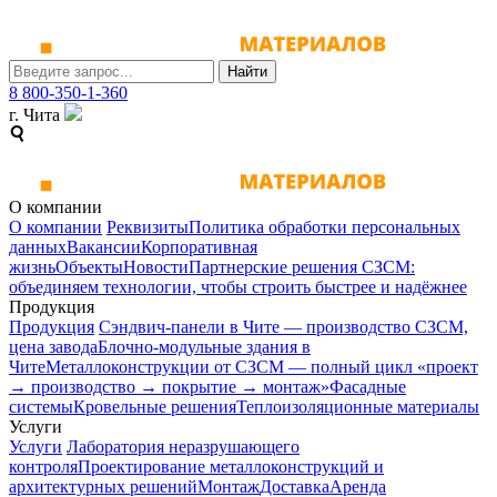
Найти
8 800-350-1-360
г. Чита
О компании
О компании
Реквизиты
Политика обработки персональных
данных
Вакансии
Корпоративная
жизнь
Объекты
Новости
Партнерские решения СЗСМ:
объединяем технологии, чтобы строить быстрее и надёжнее
Продукция
Продукция
Сэндвич-панели в Чите — производство СЗСМ,
цена завода
Блочно-модульные здания в
Чите
Металлоконструкции от СЗСМ ― полный цикл «проект
→ производство → покрытие → монтаж»
Фасадные
системы
Кровельные решения
Теплоизоляционные материалы
Услуги
Услуги
Лаборатория неразрушающего
контроля
Проектирование металлоконструкций и
архитектурных решений
Монтаж
Доставка
Аренда