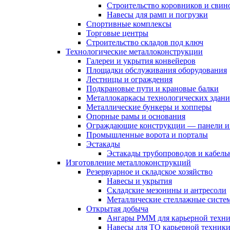
Строительство коровников и свин
Навесы для рамп и погрузки
Спортивные комплексы
Торговые центры
Строительство складов под ключ
Технологические металлоконструкции
Галереи и укрытия конвейеров
Площадки обслуживания оборудования
Лестницы и ограждения
Подкрановые пути и крановые балки
Металлокаркасы технологических здан
Металлические бункеры и хопперы
Опорные рамы и основания
Ограждающие конструкции — панели и
Промышленные ворота и порталы
Эстакады
Эстакады трубопроводов и кабель
Изготовление металлоконструкций
Резервуарное и складское хозяйство
Навесы и укрытия
Складские мезонины и антресоли
Металлические стеллажные систе
Открытая добыча
Ангары РММ для карьерной техн
Навесы для ТО карьерной техник