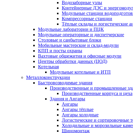
Водозаборные узлы
Контейнерные ДЭС и энергомоду
Модульные станции водоподготов
Компрессорные станции
Тёплые склады и логистические а
Модульные лаборатории и ПЦК
Модульные операторные и диспетчерские
Столовые и санбытовые блоки
Мобильные мастерские и склад-модули
КПП и посты охраны
Вахтовые общежития и офисные модули
Центры обработки данных (ЦОД)
Котельная
Модульные котельные и ИТП
Металлоконструкции
Быстровозводимые здания
Производственные и промышленные зд
Производственные корпуса и цеха
Здания и Ангары
Ангары
Ангары тёплые
Ангары холодные
Логистические и сортировочные 
Холодильные и морозильные кам
Шиномонтаж