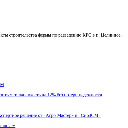
екты строительства фермы по разведению КРС в п. Целинное.
СМ
зить металлоемкость на 12% без потери надежности
: экспертное решение от «Агро-Мастер» и «СибЗСМ»
ыполняем