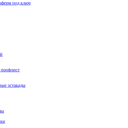
оферм под ключ
ий
 профлист
ные эстакады
мы
ики
и