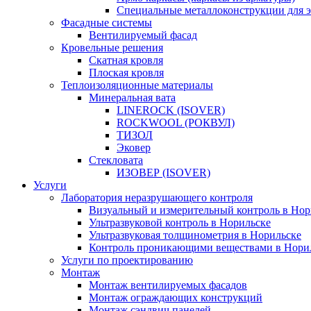
Специальные металлоконструкции для 
Фасадные системы
Вентилируемый фасад
Кровельные решения
Скатная кровля
Плоская кровля
Теплоизоляцион­ные материалы
Минеральная вата
LINEROCK (ISOVER)
ROCKWOOL (РОКВУЛ)
ТИЗОЛ
Эковер
Стекловата
ИЗОВЕР (ISOVER)
Услуги
Лаборатория неразрушающего контроля
Визуальный и измерительный контроль в Нор
Ультразвуковой контроль в Норильске
Ультразвуковая толщинометрия в Норильске
Контроль проникающими веществами в Нори
Услуги по проектированию
Монтаж
Монтаж вентилируемых фасадов
Монтаж ограждающих конструкций
Монтаж сэндвич панелей