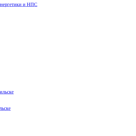
энергетики и НПС
ильске
льске