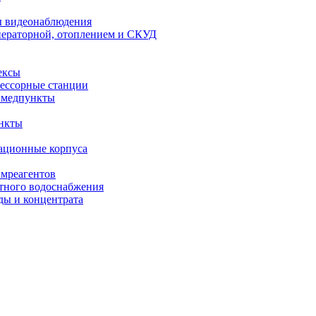
ы видеонаблюдения
ператорной, отоплением и СКУД
ексы
ессорные станции
 медпункты
нкты
ационные корпуса
имреагентов
тного водоснабжения
ды и концентрата